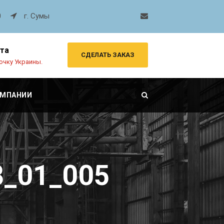
0
г. Сумы
рта
СДЕЛАТЬ ЗАКАЗ
очку Украины.
ОМПАНИИ
8_01_005