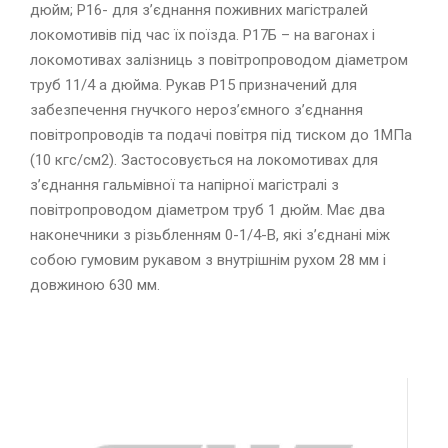
дюйм; Р16- для з’єднання поживних магістралей
локомотивів під час їх поїзда. Р17Б – на вагонах і
локомотивах залізниць з повітропроводом діаметром
труб 11/4 а дюйма. Рукав Р15 призначений для
забезпечення гнучкого нероз’ємного з’єднання
повітропроводів та подачі повітря під тиском до 1МПа
(10 кгс/см2). Застосовується на локомотивах для
з’єднання гальмівної та напірної магістралі з
повітропроводом діаметром труб 1 дюйм. Має два
наконечники з різьбленням 0-1/4-В, які з’єднані між
собою гумовим рукавом з внутрішнім рухом 28 мм і
довжиною 630 мм.