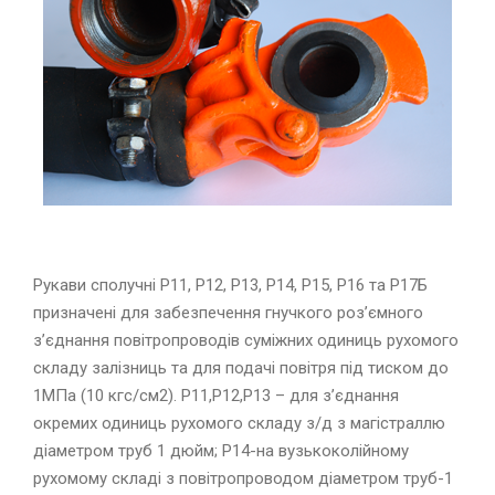
Рукави сполучні Р11, Р12, Р13, Р14, Р15, Р16 та Р17Б
призначені для забезпечення гнучкого роз’ємного
з’єднання повітропроводів суміжних одиниць рухомого
складу залізниць та для подачі повітря під тиском до
1МПа (10 кгс/см2). Р11,Р12,Р13 – для з’єднання
окремих одиниць рухомого складу з/д з магістраллю
діаметром труб 1 дюйм; Р14-на вузькоколійному
рухомому складі з повітропроводом діаметром труб-1