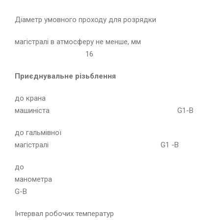
Діаметр умовного проходу для розрядки
магістралі в атмосферу не менше, мм
16
Приєднувальне різьблення
до крана
машиніста G1-B
до гальмівної
магістралі G1 -B
до
манометра
G-B
Інтервал робочих температур