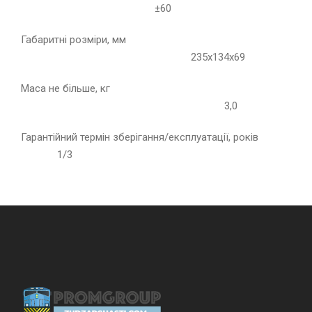
±60
Габаритні розміри, мм
235х134х69
Маса не більше, кг
3,0
Гарантійний термін зберігання/експлуатації, років
1/3